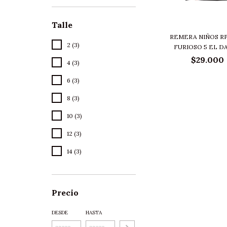
Talle
REMERA NIÑOS R
2 (3)
FURIOSO 5 EL DA
$29.000
4 (3)
6 (3)
8 (3)
10 (3)
12 (3)
14 (3)
Precio
DESDE
HASTA