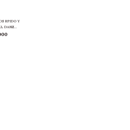
OS RPIDO Y
L DANZ...
000