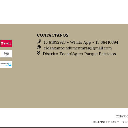
CONTACTANOS
15 61992923 - Whats App - 15 66410394
eldanzanteindumentaria@gmail.com
Distrito Tecnológico Parque Patricios
COPYRIG
DEFENSA DE LAS Y LOS