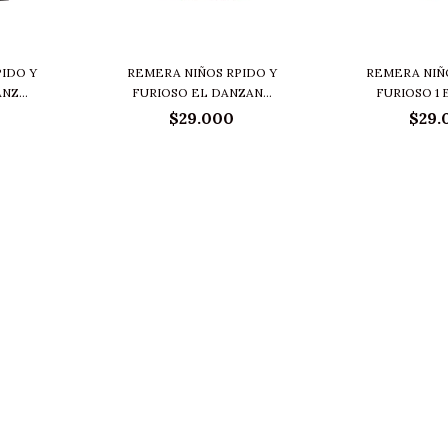
PIDO Y
REMERA NIÑOS RPIDO Y
REMERA NIÑ
NZ...
FURIOSO EL DANZAN...
FURIOSO 1 E
$29.000
$29.