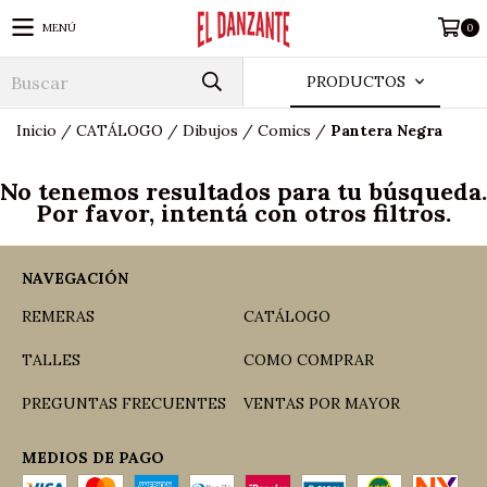
MENÚ
0
PRODUCTOS
Inicio
/
CATÁLOGO
/
Dibujos
/
Comics
/
Pantera Negra
No tenemos resultados para tu búsqueda.
Por favor, intentá con otros filtros.
NAVEGACIÓN
REMERAS
CATÁLOGO
TALLES
COMO COMPRAR
PREGUNTAS FRECUENTES
VENTAS POR MAYOR
MEDIOS DE PAGO