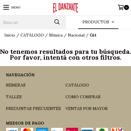
MENÚ
0
PRODUCTOS
Inicio
/
CATÁLOGO
/
Música
/
Nacional
/
Git
No tenemos resultados para tu búsqueda.
Por favor, intentá con otros filtros.
NAVEGACIÓN
REMERAS
CATÁLOGO
TALLES
COMO COMPRAR
PREGUNTAS FRECUENTES
VENTAS POR MAYOR
MEDIOS DE PAGO