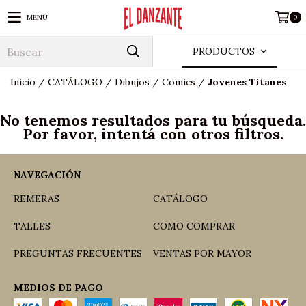
MENÚ
0
PRODUCTOS
Inicio
/
CATÁLOGO
/
Dibujos
/
Comics
/
Jovenes Titanes
No tenemos resultados para tu búsqueda.
Por favor, intentá con otros filtros.
NAVEGACIÓN
REMERAS
CATÁLOGO
TALLES
COMO COMPRAR
PREGUNTAS FRECUENTES
VENTAS POR MAYOR
MEDIOS DE PAGO