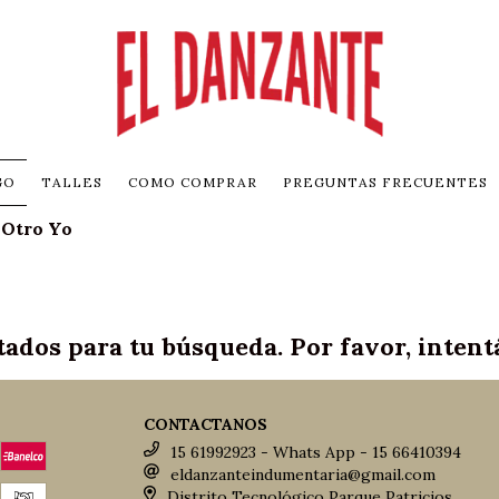
GO
TALLES
COMO COMPRAR
PREGUNTAS FRECUENTES
 Otro Yo
ados para tu búsqueda. Por favor, intentá 
CONTACTANOS
15 61992923 - Whats App - 15 66410394
eldanzanteindumentaria@gmail.com
Distrito Tecnológico Parque Patricios