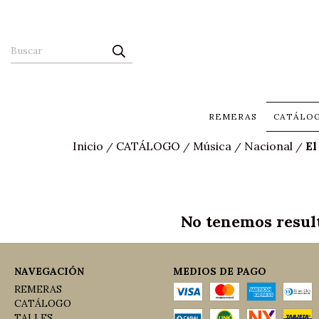
REMERAS
CATÁLO
Inicio
CATÁLOGO
Música
Nacional
El
/
/
/
/
No tenemos result
NAVEGACIÓN
MEDIOS DE PAGO
REMERAS
CATÁLOGO
TALLES