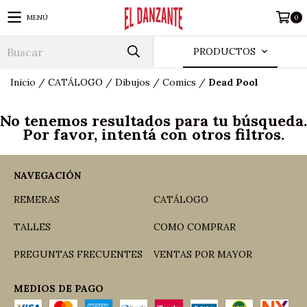
MENÚ
0
PRODUCTOS
Inicio
/
CATÁLOGO
/
Dibujos
/
Comics
/
Dead Pool
No tenemos resultados para tu búsqueda.
Por favor, intentá con otros filtros.
NAVEGACIÓN
REMERAS
CATÁLOGO
TALLES
COMO COMPRAR
PREGUNTAS FRECUENTES
VENTAS POR MAYOR
MEDIOS DE PAGO