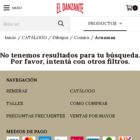
MENÚ
0
PRODUCTOS
Inicio
/
CATÁLOGO
/
Dibujos
/
Comics
/
Acuaman
No tenemos resultados para tu búsqueda.
Por favor, intentá con otros filtros.
NAVEGACIÓN
REMERAS
CATÁLOGO
TALLES
COMO COMPRAR
PREGUNTAS FRECUENTES
VENTAS POR MAYOR
MEDIOS DE PAGO