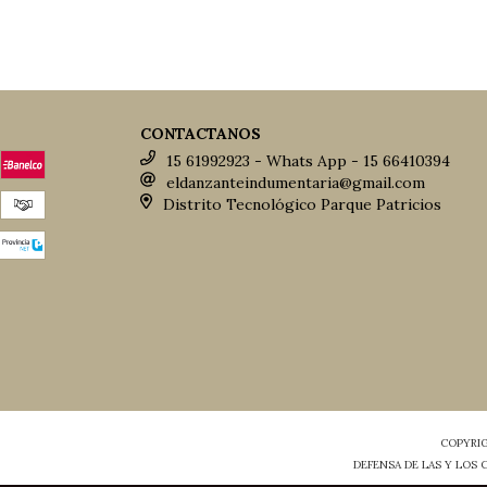
CONTACTANOS
15 61992923 - Whats App - 15 66410394
eldanzanteindumentaria@gmail.com
Distrito Tecnológico Parque Patricios
COPYRIG
DEFENSA DE LAS Y LOS