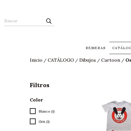
REMERAS
CATÁLO
Inicio
CATÁLOGO
Dibujos
Cartoon
O
/
/
/
/
Filtros
Color
Blanco (1)
Gris (1)