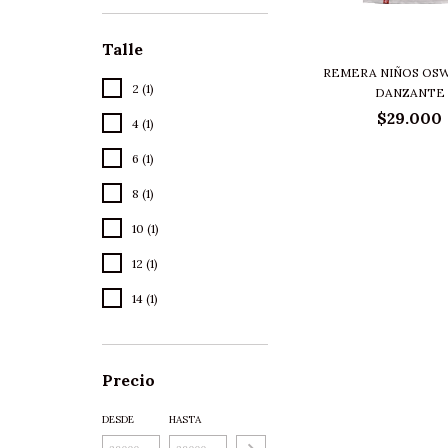
Talle
REMERA NIÑOS OS
2 (1)
DANZANTE
$29.000
4 (1)
6 (1)
8 (1)
10 (1)
12 (1)
14 (1)
Precio
DESDE
HASTA