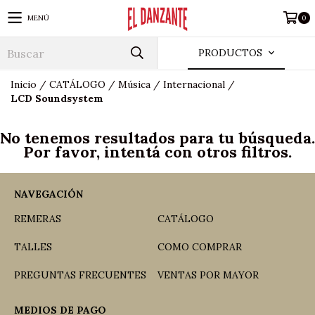
MENÚ
0
PRODUCTOS
Inicio
/
CATÁLOGO
/
Música
/
Internacional
/
LCD Soundsystem
No tenemos resultados para tu búsqueda.
Por favor, intentá con otros filtros.
NAVEGACIÓN
REMERAS
CATÁLOGO
TALLES
COMO COMPRAR
PREGUNTAS FRECUENTES
VENTAS POR MAYOR
MEDIOS DE PAGO