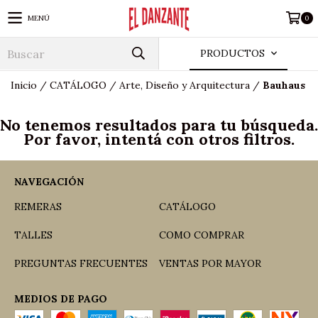
MENÚ
0
PRODUCTOS
Inicio
/
CATÁLOGO
/
Arte, Diseño y Arquitectura
/
Bauhaus
No tenemos resultados para tu búsqueda.
Por favor, intentá con otros filtros.
NAVEGACIÓN
REMERAS
CATÁLOGO
TALLES
COMO COMPRAR
PREGUNTAS FRECUENTES
VENTAS POR MAYOR
MEDIOS DE PAGO