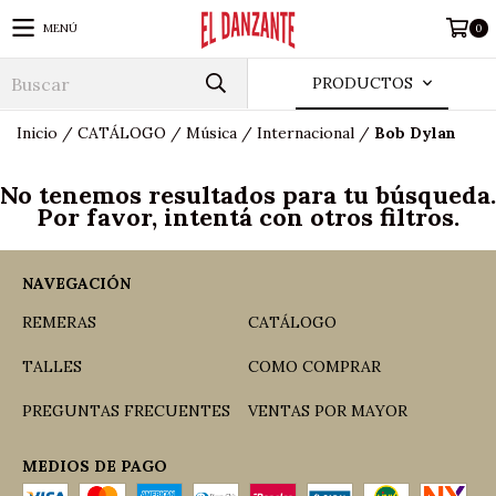
MENÚ
0
PRODUCTOS
Inicio
/
CATÁLOGO
/
Música
/
Internacional
/
Bob Dylan
No tenemos resultados para tu búsqueda.
Por favor, intentá con otros filtros.
NAVEGACIÓN
REMERAS
CATÁLOGO
TALLES
COMO COMPRAR
PREGUNTAS FRECUENTES
VENTAS POR MAYOR
MEDIOS DE PAGO