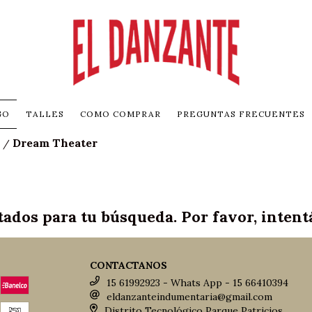
GO
TALLES
COMO COMPRAR
PREGUNTAS FRECUENTES
Dream Theater
/
ados para tu búsqueda. Por favor, intentá 
CONTACTANOS
15 61992923 - Whats App - 15 66410394
eldanzanteindumentaria@gmail.com
Distrito Tecnológico Parque Patricios