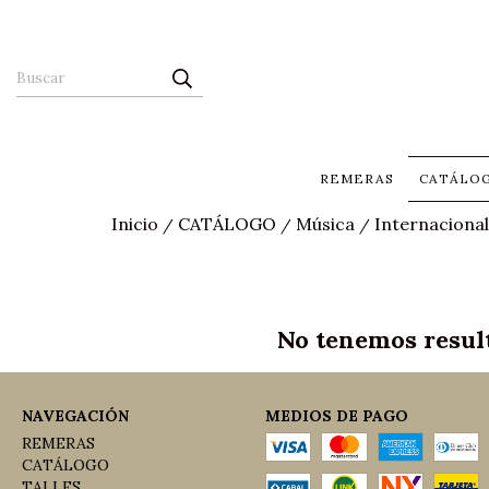
REMERAS
CATÁLO
Inicio
CATÁLOGO
Música
Internacional
/
/
/
No tenemos result
NAVEGACIÓN
MEDIOS DE PAGO
REMERAS
CATÁLOGO
TALLES