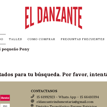
GO
TALLES
COMO COMPRAR
PREGUNTAS FRECUENTES
 pequeño Pony
ados para tu búsqueda. Por favor, intentá 
CONTACTANOS
15 61992923 - Whats App - 15 66410394
eldanzanteindumentaria@gmail.com
Distrito Tecnológico Parque Patricios