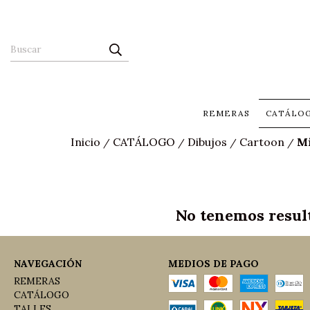
REMERAS
CATÁLO
Inicio
CATÁLOGO
Dibujos
Cartoon
Mi
/
/
/
/
No tenemos result
NAVEGACIÓN
MEDIOS DE PAGO
REMERAS
CATÁLOGO
TALLES