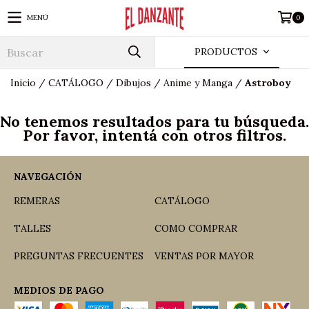
MENÚ
0
PRODUCTOS
Inicio
/
CATÁLOGO
/
Dibujos
/
Anime y Manga
/
Astroboy
No tenemos resultados para tu búsqueda.
Por favor, intentá con otros filtros.
NAVEGACIÓN
REMERAS
CATÁLOGO
TALLES
COMO COMPRAR
PREGUNTAS FRECUENTES
VENTAS POR MAYOR
MEDIOS DE PAGO