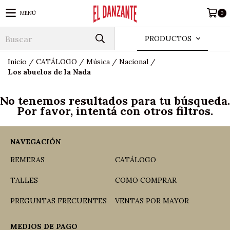
MENÚ
0
PRODUCTOS
Inicio
/
CATÁLOGO
/
Música
/
Nacional
/
Los abuelos de la Nada
No tenemos resultados para tu búsqueda.
Por favor, intentá con otros filtros.
NAVEGACIÓN
REMERAS
CATÁLOGO
TALLES
COMO COMPRAR
PREGUNTAS FRECUENTES
VENTAS POR MAYOR
MEDIOS DE PAGO