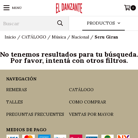
MENÚ
0
PRODUCTOS
Inicio
/
CATÁLOGO
/
Música
/
Nacional
/
Seru Giran
No tenemos resultados para tu búsqueda.
Por favor, intentá con otros filtros.
NAVEGACIÓN
REMERAS
CATÁLOGO
TALLES
COMO COMPRAR
PREGUNTAS FRECUENTES
VENTAS POR MAYOR
MEDIOS DE PAGO