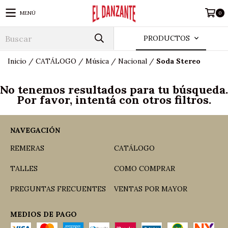
MENÚ
0
PRODUCTOS
Inicio
/
CATÁLOGO
/
Música
/
Nacional
/
Soda Stereo
No tenemos resultados para tu búsqueda.
Por favor, intentá con otros filtros.
NAVEGACIÓN
REMERAS
CATÁLOGO
TALLES
COMO COMPRAR
PREGUNTAS FRECUENTES
VENTAS POR MAYOR
MEDIOS DE PAGO