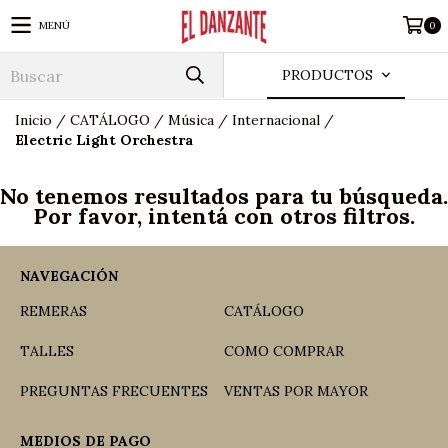
MENÚ
0
PRODUCTOS
Inicio
/
CATÁLOGO
/
Música
/
Internacional
/
Electric Light Orchestra
No tenemos resultados para tu búsqueda.
Por favor, intentá con otros filtros.
NAVEGACIÓN
REMERAS
CATÁLOGO
TALLES
COMO COMPRAR
PREGUNTAS FRECUENTES
VENTAS POR MAYOR
MEDIOS DE PAGO