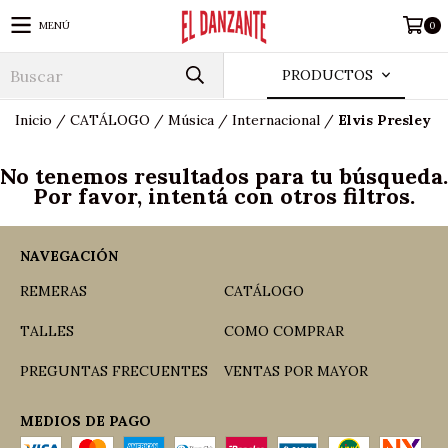
MENÚ
0
PRODUCTOS
Inicio
/
CATÁLOGO
/
Música
/
Internacional
/
Elvis Presley
No tenemos resultados para tu búsqueda.
Por favor, intentá con otros filtros.
NAVEGACIÓN
REMERAS
CATÁLOGO
TALLES
COMO COMPRAR
PREGUNTAS FRECUENTES
VENTAS POR MAYOR
MEDIOS DE PAGO