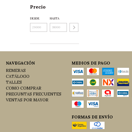
Precio
DESDE
HASTA
NAVEGACIÓN
MEDIOS DE PAGO
REMERAS
CATÁLOGO
TALLES
COMO COMPRAR
PREGUNTAS FRECUENTES
VENTAS POR MAYOR
FORMAS DE ENVÍO