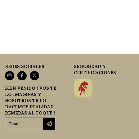
REDES SOCIALES
SEGURIDAD Y
CERTIFICACIONES
BIEN VENIDO ! VOS TE
LO IMAGINAS Y
NOSOTROS TE LO
HACEMOS REALIDAD.
REMERAS AL TOQUE !