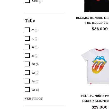
Gris (1)
REMERA HOMBRE DI
Talle
THE ROLLING ST
$38.000
2 (1)
4 (1)
6 (1)
8 (1)
10 (1)
12 (1)
14 (1)
Xs (1)
REMERA NIÑOS R
VER TODOS
LENGUA MULTICOL
$29.000