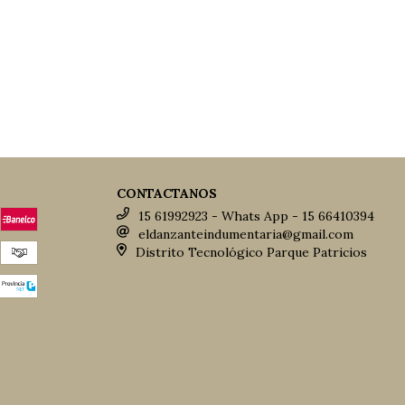
CONTACTANOS
15 61992923 - Whats App - 15 66410394
eldanzanteindumentaria@gmail.com
Distrito Tecnológico Parque Patricios