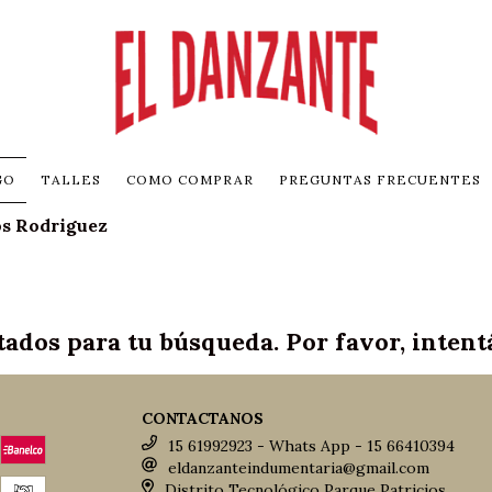
GO
TALLES
COMO COMPRAR
PREGUNTAS FRECUENTES
s Rodriguez
ados para tu búsqueda. Por favor, intentá 
CONTACTANOS
15 61992923 - Whats App - 15 66410394
eldanzanteindumentaria@gmail.com
Distrito Tecnológico Parque Patricios