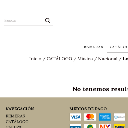
REMERAS
CATÁLO
Inicio
CATÁLOGO
Música
Nacional
Lo
/
/
/
/
No tenemos result
NAVEGACIÓN
MEDIOS DE PAGO
REMERAS
CATÁLOGO
TALLES