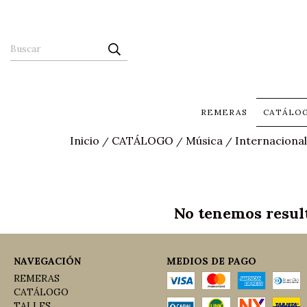
REMERAS
CATÁLO
Inicio
CATÁLOGO
Música
Internacional
/
/
/
No tenemos result
NAVEGACIÓN
MEDIOS DE PAGO
REMERAS
CATÁLOGO
TALLES