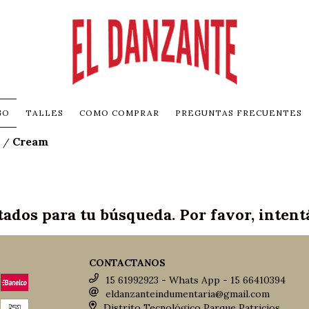
GO
TALLES
COMO COMPRAR
PREGUNTAS FRECUENTES
Cream
/
ados para tu búsqueda. Por favor, intentá 
CONTACTANOS
15 61992923 - Whats App - 15 66410394
eldanzanteindumentaria@gmail.com
Distrito Tecnológico Parque Patricios