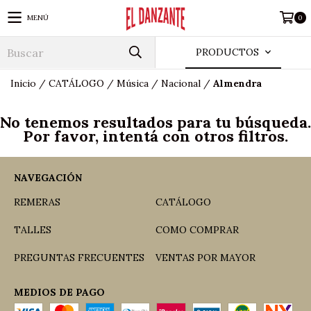
MENÚ
0
PRODUCTOS
Inicio
/
CATÁLOGO
/
Música
/
Nacional
/
Almendra
No tenemos resultados para tu búsqueda.
Por favor, intentá con otros filtros.
NAVEGACIÓN
REMERAS
CATÁLOGO
TALLES
COMO COMPRAR
PREGUNTAS FRECUENTES
VENTAS POR MAYOR
MEDIOS DE PAGO