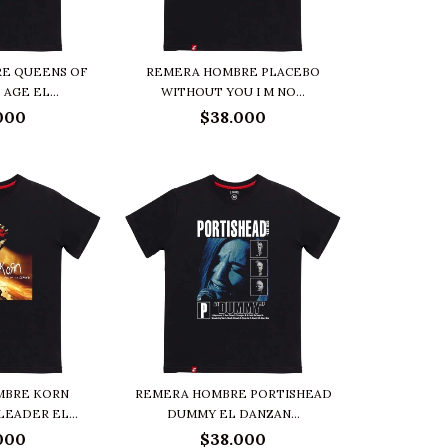
E QUEENS OF
REMERA HOMBRE PLACEBO
AGE EL...
WITHOUT YOU I M NO...
000
$38.000
MBRE KORN
REMERA HOMBRE PORTISHEAD
EADER EL...
DUMMY EL DANZAN...
000
$38.000