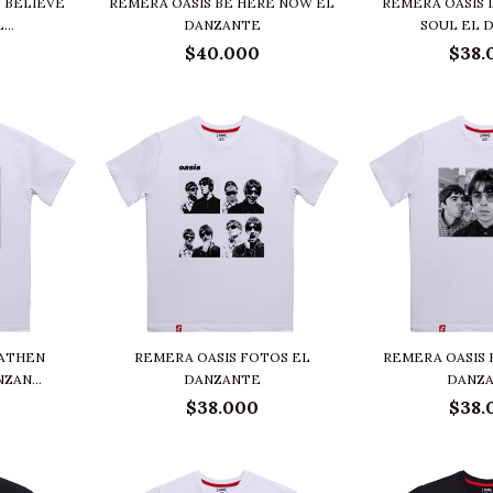
 BELIEVE
REMERA OASIS BE HERE NOW EL
REMERA OASIS 
..
DANZANTE
SOUL EL D
$40.000
$38.
EATHEN
REMERA OASIS FOTOS EL
REMERA OASIS
ZAN...
DANZANTE
DANZ
$38.000
$38.